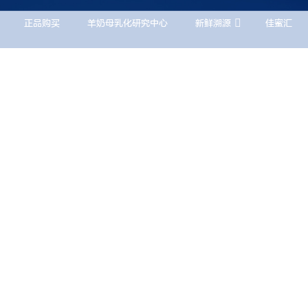


正品购买
羊奶母乳化研究中心
新鲜溯源
佳蜜汇